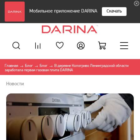
Мобильное приложение DARINA
Скачать
Главная
Блог
Блог
В деревне Кологриво Ленинградской области
→
→
→
заработала первая газовая плита DARINA
Новости