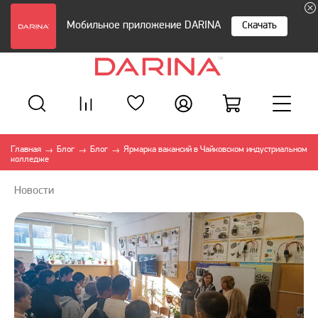
Мобильное приложение DARINA
Скачать
Главная
Блог
Блог
Ярмарка вакансий в Чайковском индустриальном
→
→
→
колледже
Новости