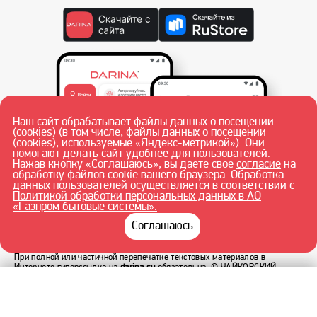
Наш сайт обрабатывает файлы данных о посещении
(cookies) (в том числе, файлы данных о посещении
(cookies), используемые «Яндекс-метрикой»). Они
помогают делать сайт удобнее для пользователей.
Нажав кнопку «Соглашаюсь», вы даете свое
согласие
на
обработку файлов cookie вашего браузера. Обработка
данных пользователей осуществляется в соответствии с
Политикой обработки персональных данных в АО
«Газпром бытовые системы».
Соглашаюсь
При полной или частичной перепечатке текстовых материалов в
Интернете гиперссылка на
darina.su
обязательна.
© ЧАЙКОВСКИЙ
ФИЛИАЛ АО «ГАЗПРОМ БЫТОВЫЕ СИСТЕМЫ» 2026