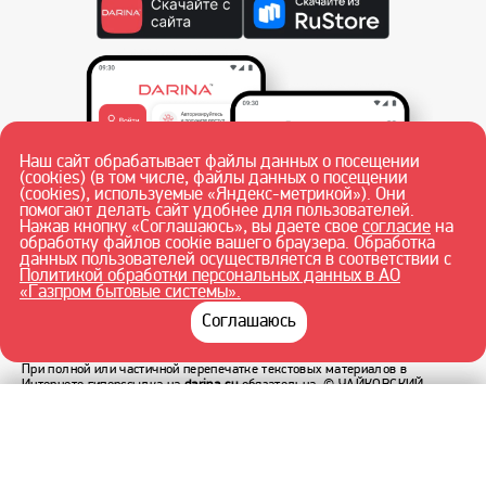
Наш сайт обрабатывает файлы данных о посещении
(cookies) (в том числе, файлы данных о посещении
(cookies), используемые «Яндекс-метрикой»). Они
помогают делать сайт удобнее для пользователей.
Нажав кнопку «Соглашаюсь», вы даете свое
согласие
на
обработку файлов cookie вашего браузера. Обработка
данных пользователей осуществляется в соответствии с
Политикой обработки персональных данных в АО
«Газпром бытовые системы».
Соглашаюсь
При полной или частичной перепечатке текстовых материалов в
Интернете гиперссылка на
darina.su
обязательна.
© ЧАЙКОВСКИЙ
ФИЛИАЛ АО «ГАЗПРОМ БЫТОВЫЕ СИСТЕМЫ» 2026