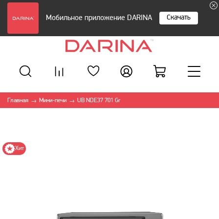
Скачать
Мобильное приложение DARINA
Главная
Мини-печи
UB NDE37 701 Gr
→
→
Хит