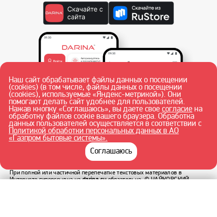
Наш сайт обрабатывает файлы данных о посещении
(cookies) (в том числе, файлы данных о посещении
(cookies), используемые «Яндекс-метрикой»). Они
помогают делать сайт удобнее для пользователей.
Нажав кнопку «Соглашаюсь», вы даете свое
согласие
на
обработку файлов cookie вашего браузера. Обработка
данных пользователей осуществляется в соответствии с
Политикой обработки персональных данных в АО
«Газпром бытовые системы».
Соглашаюсь
При полной или частичной перепечатке текстовых материалов в
Интернете гиперссылка на
darina.su
обязательна.
© ЧАЙКОВСКИЙ
ФИЛИАЛ АО «ГАЗПРОМ БЫТОВЫЕ СИСТЕМЫ» 2026