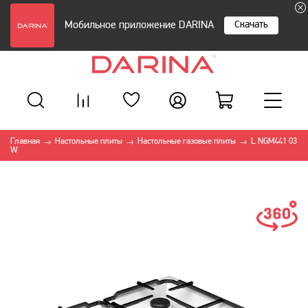
Скачать
Мобильное приложение DARINA
Главная
Настольные плиты
Настольные газовые плиты
L NGM441 03
→
→
→
W