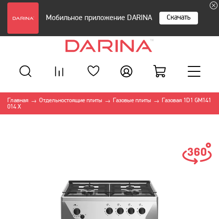
Скачать
Мобильное приложение DARINA
Главная
Отдельностоящие плиты
Газовые плиты
Газовая 1D1 GM141
→
→
→
014 X