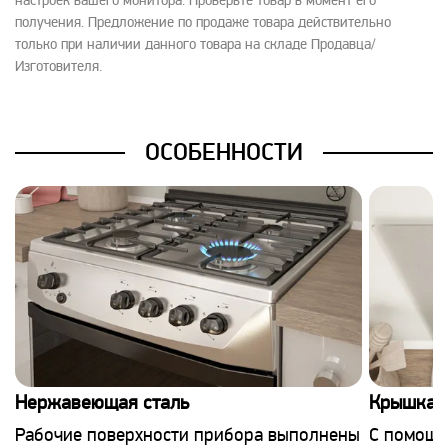
настроек вашего монитора. Проверьте товар в момент его
получения. Предложение по продаже товара действительно
только при наличии данного товара на складе Продавца/
Изготовителя.
ОСОБЕННОСТИ
Нержавеющая сталь
Крышка и
Рабочие поверхности прибора выполнены
С помощь