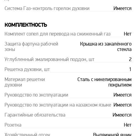
Система Газ-контроль горелок духовки
Имеется
КОМПЛЕКТНОСТЬ
Комплект сопел для перевода на сжиженный газ
Нет
Защита фартука рабочей
Крышка из закалённого
зоны
стекла
Углубленный эмалированный поддон, шт
2
Решетка духовки, шт
1
Материал решетки
Сталь с никелированным
духовки
покрытием
Руководство по эксплуатации
Имеется
Руководство по эксплуатации на казахском языке
Имеется
Гарантийные обязательства
Имеются
Розетка
Нет
Хозяйственный отсек
Выдвижной ящик