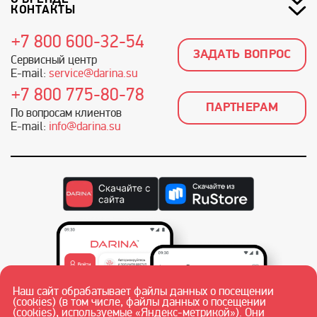
КОНТАКТЫ
+7 800 600-32-54
ЗАДАТЬ ВОПРОС
Сервисный центр
E-mail:
service@darina.su
+7 800 775-80-78
ПАРТНЕРАМ
По вопросам клиентов
E-mail:
info@darina.su
Наш сайт обрабатывает файлы данных о посещении
(cookies) (в том числе, файлы данных о посещении
(cookies), используемые «Яндекс-метрикой»). Они