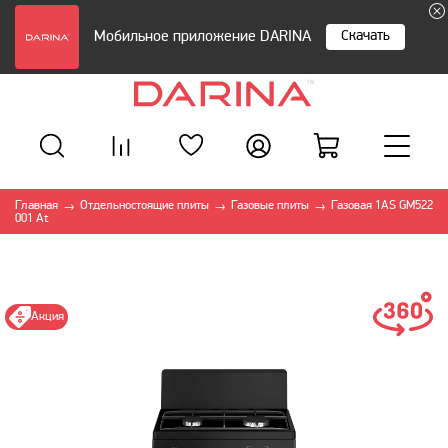
Скачать
Мобильное приложение DARINA
Главная
Отдельностоящие плиты
Газовые плиты
Газовая 1AS GM522
→
→
→
001 At
Акция