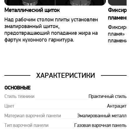
Металлический щиток
Фиксиро
пламени
Над рабочим столом плиты установлен
эмалированный щиток,
Фиксиров
предотвращающий попадание жира на
пламя» о
фартук кухонного гарнитура.
пламени 
ХАРАКТЕРИСТИКИ
ОСНОВНЫЕ
Стиль техники
Практичный стиль
Цвет
Антрацит
Материал варочной панели
Эмалированный металл
Тип варочной панели
Газовая варочная панель