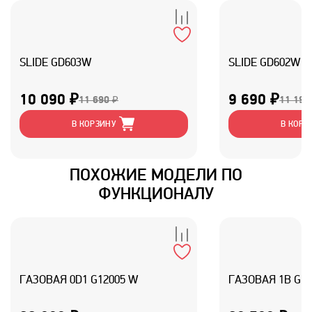
SLIDE GD603W
SLIDE GD602W
10 090 ₽
9 690 ₽
11 690 ₽
11 190
В КОРЗИНУ
В КОРЗ
ПОХОЖИЕ МОДЕЛИ ПО
ФУНКЦИОНАЛУ
ГАЗОВАЯ 0D1 G12005 W
ГАЗОВАЯ 1B GM4