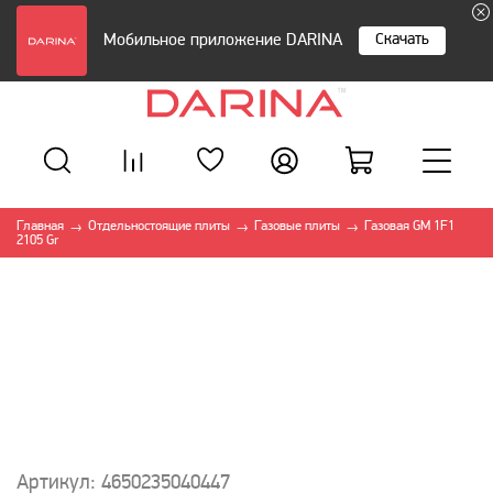
Скачать
Мобильное приложение DARINA
Главная
Отдельностоящие плиты
Газовые плиты
Газовая GM 1F1
→
→
→
2105 Gr
Артикул: 4650235040447