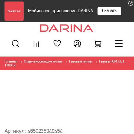
Скачать
Мобильное приложение DARINA
Главная
Отдельностоящие плиты
Газовые плиты
Газовая GM UL1
→
→
→
1108 Gr
Артикул: 4650235040454