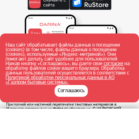
Наш сайт обрабатывает файлы данных о посещении
(cookies) (в том числе, файлы данных о посещении
(cookies), используемые «Яндекс-метрикой»). Они
помогают делать сайт удобнее для пользователей.
Нажав кнопку «Соглашаюсь», вы даете свое
согласие
на
обработку файлов cookie вашего браузера. Обработка
данных пользователей осуществляется в соответствии с
Политикой обработки персональных данных в АО
«Газпром бытовые системы».
Соглашаюсь
При полной или частичной перепечатке текстовых материалов в
Интернете гиперссылка на
darina.su
обязательна.
© ЧАЙКОВСКИЙ
ФИЛИАЛ АО «ГАЗПРОМ БЫТОВЫЕ СИСТЕМЫ» 2026