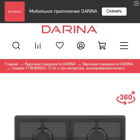
Скачать
Мобильное приложение DARINA
Главная
Варочные поверхности DARINA
Варочные поверхности DARINA
→
→
Газовая 1T38 BGM341 12 At с газ-контролем, эмалированный металл
→