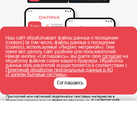
Наш сайт обрабатывает файлы данных о посещении
(cookies) (в том числе, файлы данных о посещении
(cookies), используемые «Яндекс-метрикой»). Они
помогают делать сайт удобнее для пользователей.
Нажав кнопку «Соглашаюсь», вы даете свое
согласие
на
обработку файлов cookie вашего браузера. Обработка
данных пользователей осуществляется в соответствии с
Политикой обработки персональных данных в АО
«Газпром бытовые системы».
Соглашаюсь
При полной или частичной перепечатке текстовых материалов в
Интернете гиперссылка на
darina.su
обязательна.
© ЧАЙКОВСКИЙ
ФИЛИАЛ АО «ГАЗПРОМ БЫТОВЫЕ СИСТЕМЫ» 2026