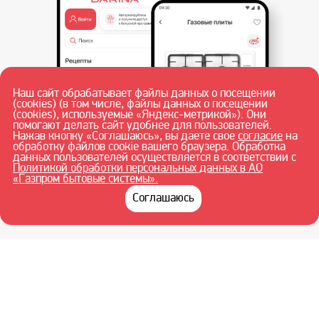
Наш сайт обрабатывает файлы данных о посещении
(cookies) (в том числе, файлы данных о посещении
(cookies), используемые «Яндекс-метрикой»). Они
помогают делать сайт удобнее для пользователей.
Нажав кнопку «Соглашаюсь», вы даете свое
согласие
на
обработку файлов cookie вашего браузера. Обработка
данных пользователей осуществляется в соответствии с
Политикой обработки персональных данных в АО
«Газпром бытовые системы».
При полной или частичной перепечатке текстовых материалов в
Интернете гиперссылка на
darina.su
обязательна.
© ЧАЙКОВСКИЙ
Соглашаюсь
ФИЛИАЛ АО «ГАЗПРОМ БЫТОВЫЕ СИСТЕМЫ» 2026