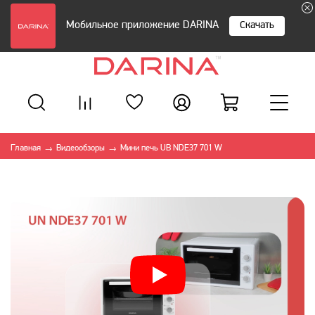
Мобильное приложение DARINA
Скачать
Главная
Видеообзоры
Мини печь UB NDE37 701 W
→
→