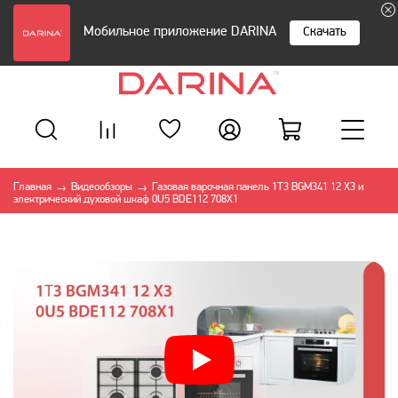
Мобильное приложение DARINA
Скачать
Главная
Видеообзоры
Газовая варочная панель 1Т3 BGM341 12 X3 и
→
→
электрический духовой шкаф 0U5 BDE112 708X1