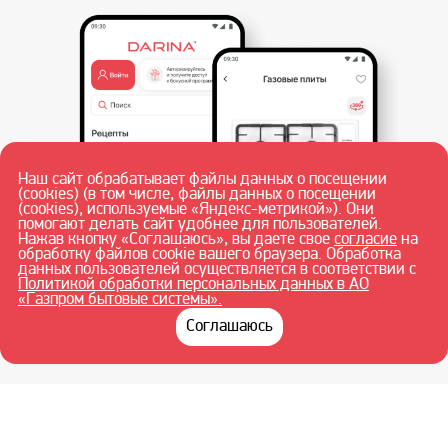
Наш сайт обрабатывает файлы данных о посещении
(cookies) (в том числе, файлы данных о посещении
(cookies), используемые «Яндекс-метрикой»). Они
помогают делать сайт удобнее для пользователей.
Нажав кнопку «Соглашаюсь», вы даете свое
согласие
на
обработку файлов cookie вашего браузера. Обработка
данных пользователей осуществляется в соответствии с
Политикой обработки персональных данных в АО
«Газпром бытовые системы».
При полной или частичной перепечатке текстовых материалов в
Интернете гиперссылка на
darina.su
обязательна.
© ЧАЙКОВСКИЙ
Соглашаюсь
ФИЛИАЛ АО «ГАЗПРОМ БЫТОВЫЕ СИСТЕМЫ» 2026