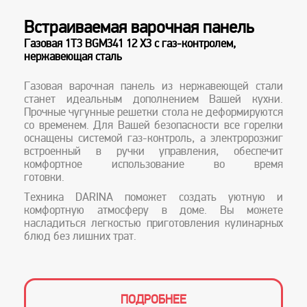
Встраиваемая варочная панель
Вс
Газовая 1T3 BGM341 12 X3 с газ-контролем,
ду
нержавеющая сталь
0U5 
Газовая варочная панель из нержавеющей стали
Дух
станет идеальным дополнением Вашей кухни.
иде
Прочные чугунные решетки стола не деформируются
Утап
со временем. Для Вашей безопасности все горелки
пред
оснащены системой газ-контроль, а электророзжиг
нагр
встроенный в ручки управления, обеспечит
тай
комфортное использование во время
Ваше
готов
комф
Техника DARINA поможет создать уютную и
Тех
комфортную атмосферу в доме. Вы можете
ком
насладиться легкостью приготовления кулинарных
насл
блюд без лишних трат.
блюд
23
ПОДРОБНЕЕ