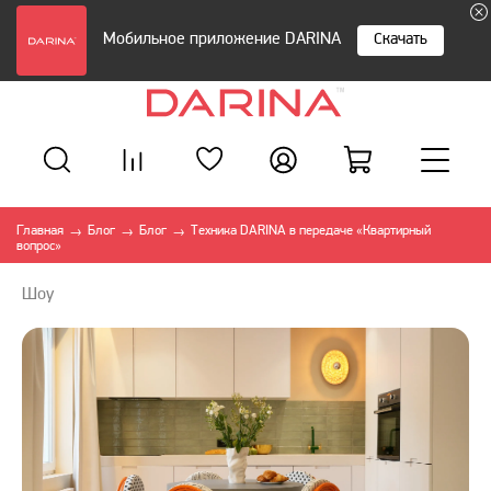
Мобильное приложение DARINA
Скачать
Главная
Блог
Блог
Техника DARINA в передаче «Квартирный
→
→
→
вопрос»
Шоу