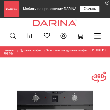
Скачать
Мобильное приложение DARINA
Главная
Духовые шкафы
Электрические духовые шкафы
PL BDE112
→
→
→
708 1Gr