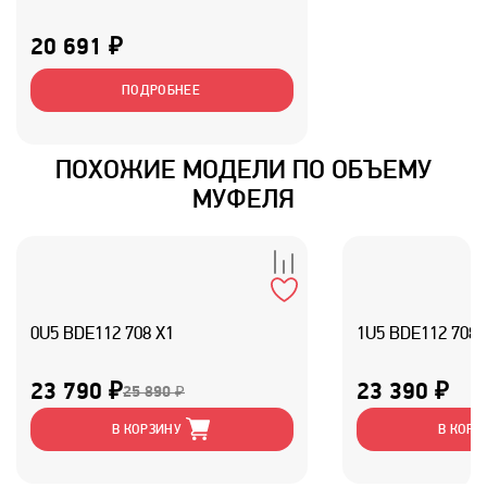
20 691 ₽
ПОДРОБНЕЕ
ПОХОЖИЕ МОДЕЛИ ПО ОБЪЕМУ
МУФЕЛЯ
0U5 BDE112 708 X1
1U5 BDE112 708 
23 790 ₽
23 390 ₽
25 890 ₽
В КОРЗИНУ
В КОРЗ