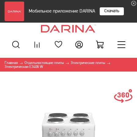
Скачать
Мобильное приложение DARINA
Главная
Отдельностоящие плиты
Электрические плиты
→
→
→
Электрическая E3406 W