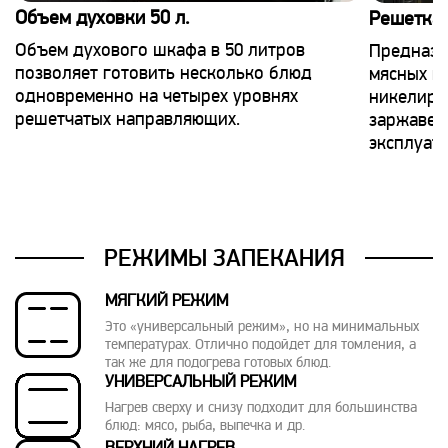
Объем духовки 50 л.
Решетка 
Объем духового шкафа в 50 литров
Предназн
позволяет готовить несколько блюд
мясных и
одновременно на четырех уровнях
никелиро
решетчатых направляющих.
заржавеет
эксплуат
РЕЖИМЫ ЗАПЕКАНИЯ
МЯГКИЙ РЕЖИМ
Это «универсальный режим», но на минимальных
температурах. Отлично подойдет для томления, а
так же для подогрева готовых блюд.
УНИВЕРСАЛЬНЫЙ РЕЖИМ
Нагрев сверху и снизу подходит для большинства
блюд: мясо, рыба, выпечка и др.