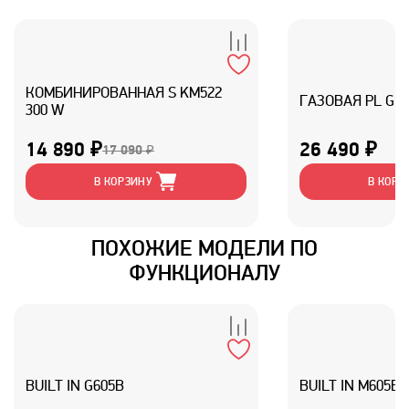
КОМБИНИРОВАННАЯ S KM522
ГАЗОВАЯ PL GM2
300 W
14 890 ₽
26 490 ₽
17 090 ₽
В КОРЗИНУ
В КОРЗ
ПОХОЖИЕ МОДЕЛИ ПО
ФУНКЦИОНАЛУ
BUILT IN G605B
BUILT IN M605B