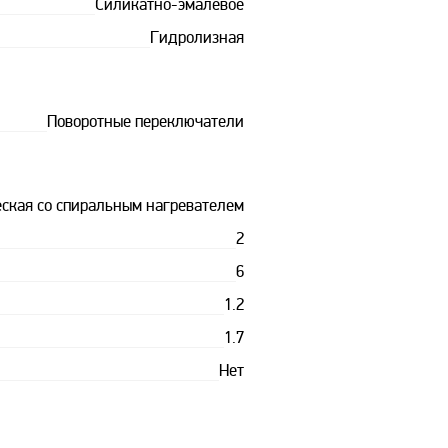
Силикатно-эмалевое
Гидролизная
Поворотные переключатели
ская со спиральным нагревателем
2
6
1.2
1.7
Нет