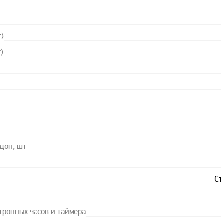
т)
)
дон, шт
С
тронных часов и таймера