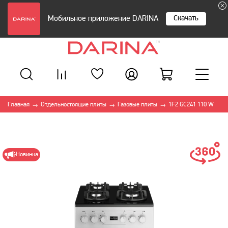
Скачать
Мобильное приложение DARINA
Главная
Отдельностоящие плиты
Газовые плиты
1F2 GC241 110 W
→
→
→
Новинка