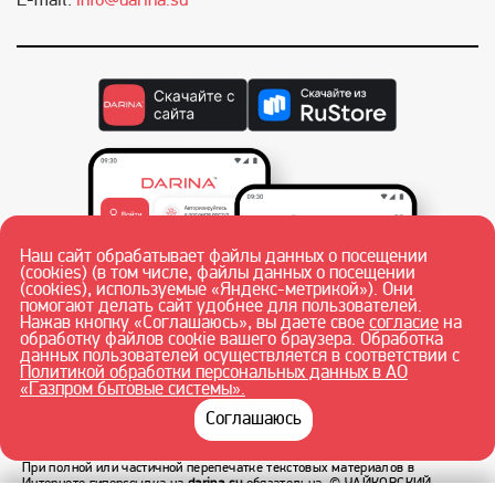
E-mail:
info@darina.su
Наш сайт обрабатывает файлы данных о посещении
(cookies) (в том числе, файлы данных о посещении
(cookies), используемые «Яндекс-метрикой»). Они
помогают делать сайт удобнее для пользователей.
Нажав кнопку «Соглашаюсь», вы даете свое
согласие
на
обработку файлов cookie вашего браузера. Обработка
данных пользователей осуществляется в соответствии с
Политикой обработки персональных данных в АО
«Газпром бытовые системы».
Соглашаюсь
При полной или частичной перепечатке текстовых материалов в
Интернете гиперссылка на
darina.su
обязательна.
© ЧАЙКОВСКИЙ