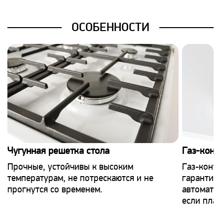
ОСОБЕННОСТИ
Чугунная решетка стола
Газ-конт
Прочные, устойчивы к высоким
Газ-конт
температурам, не потрескаются и не
гарантия 
прогнутся со временем.
автомати
если плам