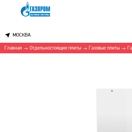
МОСКВА
Главная
Отдельностоящие плиты
Газовые плиты
Га
→
→
→