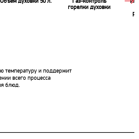
Объем духовки 50 л.
Газ-контроль
Ин
горелки духовки
э
ро
ю температуру и поддержит
ении всего процесса
я блюд.