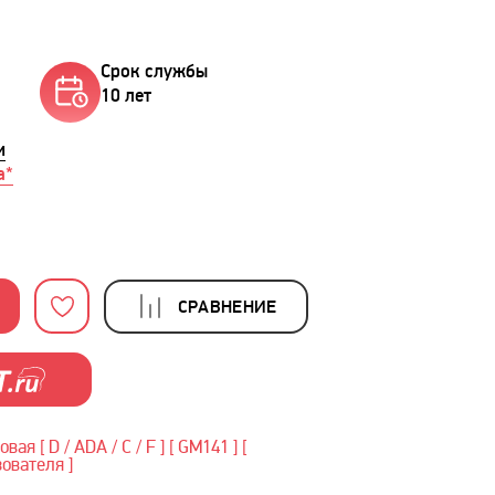
Срок службы
10 лет
и
а*
СРАВНЕНИЕ
ая [ D / ADA / C / F ] [ GM141 ] [
ователя ]