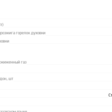
т)
орозжига горелок духовки
ховки
 сжиженный газ
дон, шт
С