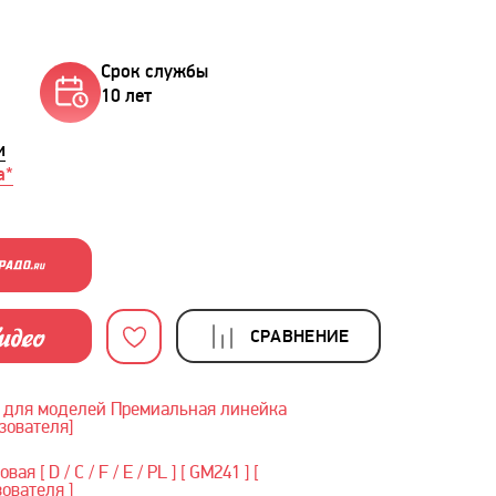
Срок службы
10 лет
и
а*
СРАВНЕНИЕ
 для моделей Премиальная линейка
зователя]
я [ D / C / F / E / PL ] [ GM241 ] [
ователя ]