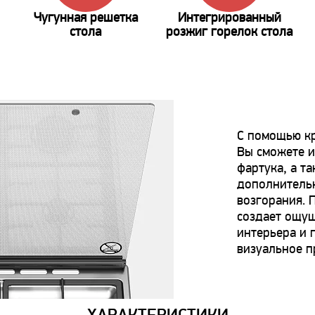
Чугунная решетка
Интегрированный
стола
розжиг горелок стола
С помощью кр
Вы сможете и
фартука, а т
дополнитель
возгорания. 
создает ощу
интерьера и 
визуальное п