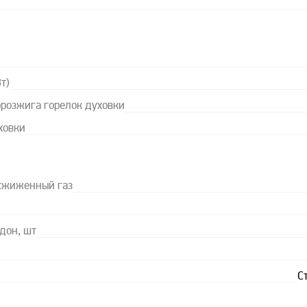
т)
орозжига горелок духовки
ховки
 сжиженный газ
дон, шт
С