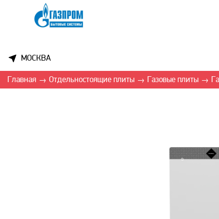
МОСКВА
Главная
Отдельностоящие плиты
Газовые плиты
Га
→
→
→