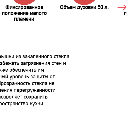
Фиксированное
Объем духовки 50 л.
Г
положение малого
го
пламени
ышки из закаленного стекла
збежать загрязнения стен и
акже обеспечить им
ный уровень защиты от
Прозрачность стекла не
щения перегруженности
позволяет сохранить
ространство кухни.