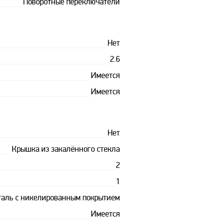
Поворотные переключатели
Нет
2.6
Имеется
Имеется
Нет
Крышка из закалённого стекла
2
1
таль с никелированным покрытием
Имеется