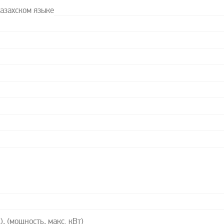
казахском языке
, (мощность, макс. кВт)