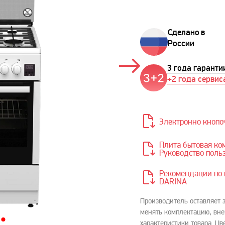
Сделано в
России
3 года гаранти
+2 года сервис
Электронно кнопо
Плита бытовая комби
Руководство польз
Рекомендации по 
DARINA
Производитель оставляет 
менять комплектацию, вне
характеристики товара. Цв