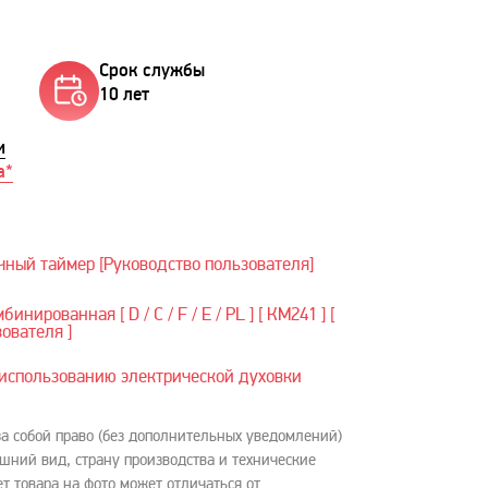
Срок службы
10 лет
и
а*
чный таймер [Руководство пользователя]
нированная [ D / C / F / E / PL ] [ КM241 ] [
ователя ]
использованию электрической духовки
за собой право (без дополнительных уведомлений)
шний вид, страну производства и технические
ет товара на фото может отличаться от