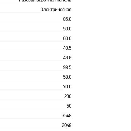
Газовая варочная панель
Электрическая
85.0
50.0
60.0
40.5
48.8
98.5
58.0
70.0
230
50
3548
2048