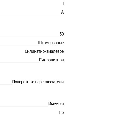
I
A
50
Штампованые
Силикатно-эмалевое
Гидролизная
Поворотные переключатели
Имеется
1.5