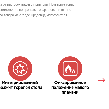
и от настроек вашего монитора. Проверьте товар
Предложение по продаже товара действительно
го товара на складе Продавца/Изготовителя.
Интегрированный
Фиксированное
Э
розжиг горелок стола
положение малого
пламени