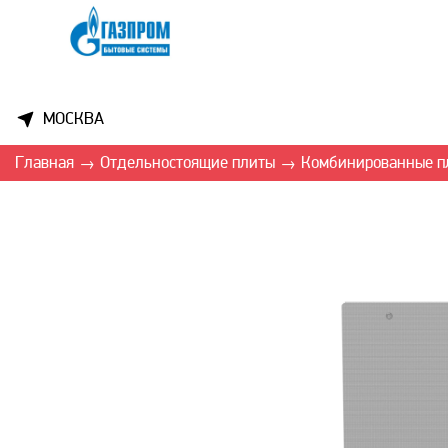
МОСКВА
Главная
Отдельностоящие плиты
Комбинированные п
→
→