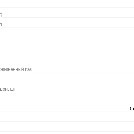
т)
)
 сжиженный газ
дон, шт
С