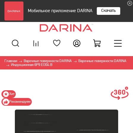
Скачать
Мобильное приложение DARINA
Главная
Варочные поверхности DARINA
Варочные поверхности DARINA
→
→
Индукционная 6P9 EI304 B
→
Хит
Рекомендуем