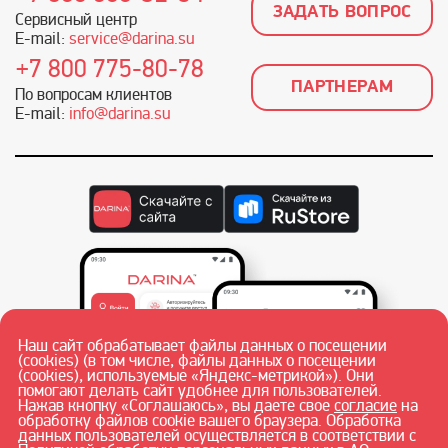
ЗАДАТЬ ВОПРОС
Сервисный центр
E-mail:
service@darina.su
+7 800 775-80-78
ПАРТНЕРАМ
По вопросам клиентов
E-mail:
info@darina.su
Наш сайт обрабатывает файлы данных о посещении
(cookies) (в том числе, файлы данных о посещении
(cookies), используемые «Яндекс-метрикой»). Они
помогают делать сайт удобнее для пользователей.
Нажав кнопку «Соглашаюсь», вы даете свое
согласие
на
обработку файлов cookie вашего браузера. Обработка
данных пользователей осуществляется в соответствии с