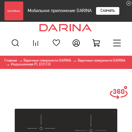
Скачать
Мобильное приложение DARINA
Главная
Варочные поверхности DARINA
Варочные поверхности DARINA
→
→
Индукционная PL EI313 B
→