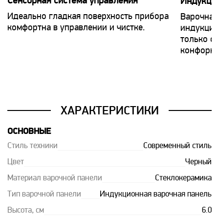
Сенсорная система управления
Индукцио
Идеально гладкая поверхность прибора
Варочная
комфортна в управлении и чистке.
индукцио
только с
конфорка
ХАРАКТЕРИСТИКИ
ОСНОВНЫЕ
Стиль техники
Современный стиль
Цвет
Черный
Материал варочной панели
Стеклокерамика
Тип варочной панели
Индукционная варочная панель
Высота, см
6.0