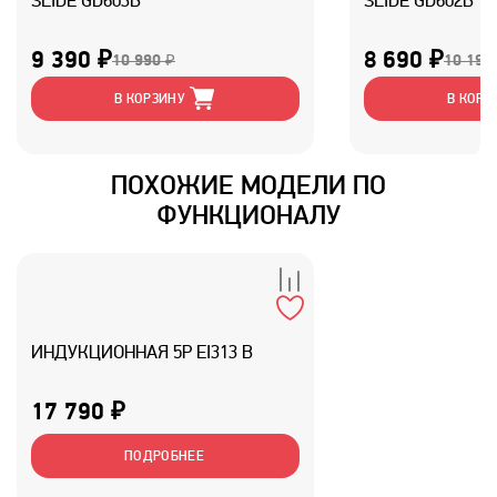
SLIDE GD603B
SLIDE GD602B
9 390 ₽
8 690 ₽
10 990 ₽
10 190
В КОРЗИНУ
В КОРЗ
ПОХОЖИЕ МОДЕЛИ ПО
ФУНКЦИОНАЛУ
ИНДУКЦИОННАЯ 5P EI313 B
17 790 ₽
ПОДРОБНЕЕ