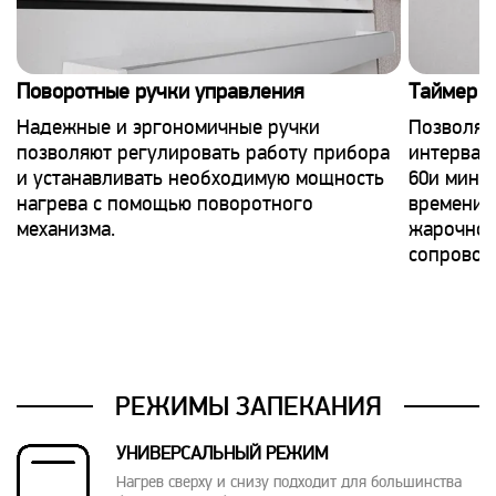
Поворотные ручки управления
Таймер э
Надежные и эргономичные ручки
Позволяе
позволяют регулировать работу прибора
интервал
и устанавливать необходимую мощность
60и мину
нагрева с помощью поворотного
времени 
механизма.
жарочног
сопровож
РЕЖИМЫ ЗАПЕКАНИЯ
УНИВЕРСАЛЬНЫЙ РЕЖИМ
Нагрев сверху и снизу подходит для большинства