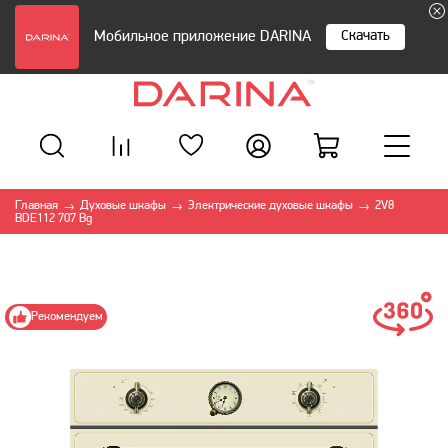
Скачать
Мобильное приложение DARINA
Главная
Духовые шкафы
Электрические духовые шкафы
2V8
→
→
→
BDE112 707 Bg
Рекомендуем