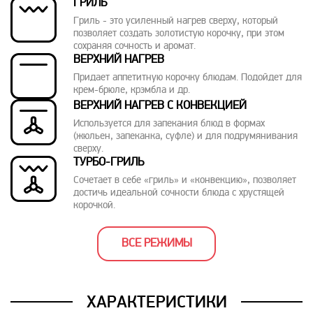
ГРИЛЬ
Гриль - это усиленный нагрев сверху, который
позволяет создать золотистую корочку, при этом
сохраняя сочность и аромат.
ВЕРХНИЙ НАГРЕВ
Придает аппетитную корочку блюдам. Подойдет для
крем-брюле, крэмбла и др.
ВЕРХНИЙ НАГРЕВ С КОНВЕКЦИЕЙ
Используется для запекания блюд в формах
(жюльен, запеканка, суфле) и для подрумянивания
сверху.
ТУРБО-ГРИЛЬ
Сочетает в себе «гриль» и «конвекцию», позволяет
достичь идеальной сочности блюда с хрустящей
корочкой.
ВСЕ РЕЖИМЫ
ХАРАКТЕРИСТИКИ