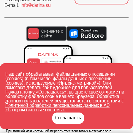
E-mail:
info@darina.su
Наш сайт обрабатывает файлы данных о посещении
(cookies) (в том числе, файлы данных о посещении
(cookies), используемые «Яндекс-метрикой»). Они
помогают делать сайт удобнее для пользователей.
Нажав кнопку «Соглашаюсь», вы даете свое
согласие
на
обработку файлов cookie вашего браузера. Обработка
данных пользователей осуществляется в соответствии с
Политикой обработки персональных данных в АО
«Газпром бытовые системы».
Соглашаюсь
При полной или частичной перепечатке текстовых материалов в