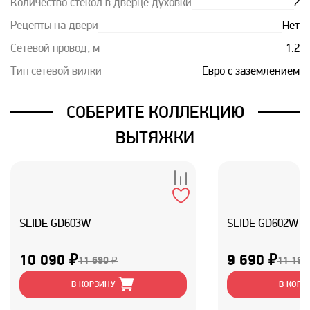
Количество стекол в дверце духовки
2
Рецепты на двери
Нет
Сетевой провод, м
1.2
Тип сетевой вилки
Евро с заземлением
СОБЕРИТЕ КОЛЛЕКЦИЮ
ВЫТЯЖКИ
SLIDE GD603W
SLIDE GD602W
10 090 ₽
9 690 ₽
11 690 ₽
11 190
В КОРЗИНУ
В КОРЗ