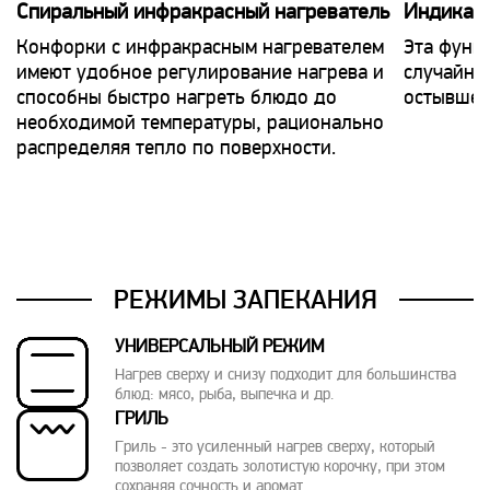
Спиральный инфракрасный нагреватель
Индикато
Конфорки с инфракрасным нагревателем
Эта функ
имеют удобное регулирование нагрева и
случайно
способны быстро нагреть блюдо до
остывшей
необходимой температуры, рационально
распределяя тепло по поверхности.
РЕЖИМЫ ЗАПЕКАНИЯ
УНИВЕРСАЛЬНЫЙ РЕЖИМ
Нагрев сверху и снизу подходит для большинства
блюд: мясо, рыба, выпечка и др.
ГРИЛЬ
Гриль - это усиленный нагрев сверху, который
позволяет создать золотистую корочку, при этом
сохраняя сочность и аромат.