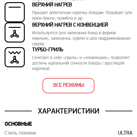
ВЕРХНИЙ НАГРЕВ
Придает аппетитную корочку блюдам. Подойдет для
крем-брюле, крэмбла и др.
ВЕРХНИЙ НАГРЕВ С КОНВЕКЦИЕЙ
Используется для запекания блюд в формах
(жюльен, запеканка, суфле) и для подрумянивания
сверху.
ТУРБО-ГРИЛЬ
Сочетает в себе «гриль» и «конвекцию», позволяет
достичь идеальной сочности блюда с хрустящей
корочкой.
ВСЕ РЕЖИМЫ
ХАРАКТЕРИСТИКИ
ОСНОВНЫЕ
Стиль техники
ULTRA