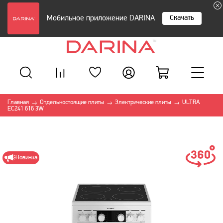
Скачать
Мобильное приложение DARINA
Главная
Отдельностоящие плиты
Электрические плиты
ULTRA
→
→
→
EC241 616 3W
Новинка